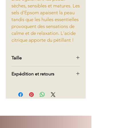
sèches, sensibles et matures. Les
sels d'Epsom apaisent la peau
tandis que les huiles essentielles
provoquent des sensations de
calme et de relaxation. L'acide
citrique apporte du pétillant !
Taille
400g
Expédition et retours
Nous offrons la livraison gratuite au
Canada pour les commandes de plus
de 70 $. Pour les commandes
inférieures à 70 $, nous vous
facturerons le montant qui nous est
facturé pour la livraison.
Concernant les retours, compte tenu
du type de produits, nous