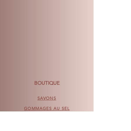
n'acceptons pas les retours. Nous
faisons de notre mieux pour créer et
livrer nos produits, mais si vous n'êtes
pas satisfait de ce que vous avez reçu,
veuillez nous appeler dans les 5 jours
suivant la livraison et nous ferons de
notre mieux pour y remédier.
Veuillez consulter la page Web
Expédition et retours pour plus de
détails.
BOUTIQUE
SAVONS
GOMMAGES AU SEL
VAPEURS DE DOUCHE
BOMBES DE BAIN DÉCONSTRUITES