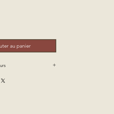
uter au panier
urs
ison gratuite au Canada pour les
e 70 $. Pour les commandes
ous vous facturerons le montant qui
 la livraison.
rs, compte tenu du type de
ptons pas les retours. Nous faisons
réer et livrer nos produits, mais si
fait de ce que vous avez reçu,