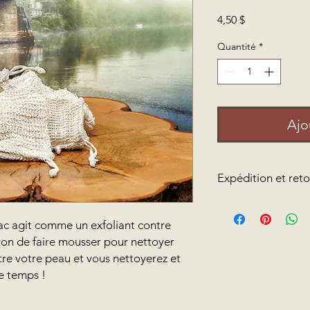
Prix
4,50 $
Quantité
*
Ajo
Expédition et reto
Nous offrons la livra
commandes de plus d
 sac agit comme un exfoliant contre
inférieures à 70 $, n
von de faire mousser pour nettoyer
nous est facturé pour
tre votre peau et vous nettoyerez et
Concernant les retou
e temps !
produits, nous n'acce
de notre mieux pour c
vous n'êtes pas satis