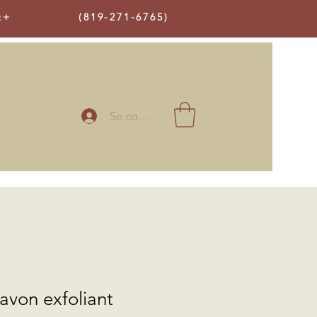
t+
(819-271-6765)
Se connecter
avon exfoliant