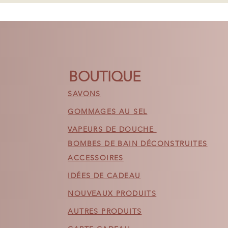
veuillez nous appeler 
et nous ferons de no
Veuillez consulter la
pour plus de détails.
BOUTIQUE
SAVONS
GOMMAGES AU SEL
VAPEURS DE DOUCHE
BOMBES DE BAIN DÉCONSTRUITES
ACCESSOIRES
IDÉES DE CADEAU
NOUVEAUX PRODUITS
AUTRES PRODUITS